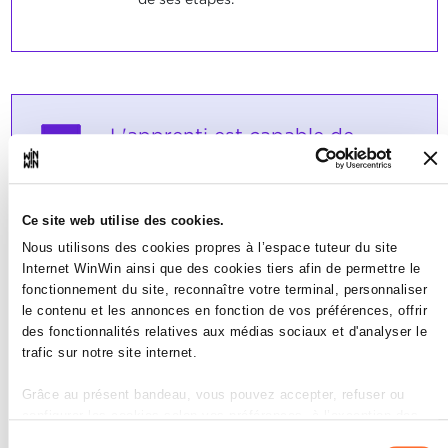
L'apprenti est capable de
3
décrire l'activité qui lui est
confiée.
Ce site web utilise des cookies.
Note maximale: 12
Nous utilisons des cookies propres à l’espace tuteur du site
Internet WinWin ainsi que des cookies tiers afin de permettre le
fonctionnement du site, reconnaître votre terminal, personnaliser
le contenu et les annonces en fonction de vos préférences, offrir
INDICATEURS
des fonctionnalités relatives aux médias sociaux et d'analyser le
L'apprenti décrit une activité
trafic sur notre site internet.
professionnelle spécifique qui lui a été
confiée.
Grâce au présent bandeau, vous pouvez accepter, refuser ou
configurer les cookies selon vos préférences, à l’exception des
SOCLES
cookies strictement nécessaires au fonctionnement du site. Une
Sélection