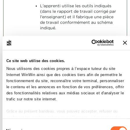
L'apprenti utilise les outils indiqués
(dans le rapport de travail corrigé par
l'enseignant) et il fabrique une pièce
de travail conformément au schéma
indiqué.
SOCLES
L'apprenti a produit une pièce de
travail conforme au schéma et aux
tolérances indiquées.
Ce site web utilise des cookies.
Nous utilisons des cookies propres à l’espace tuteur du site
Internet WinWin ainsi que des cookies tiers afin de permettre le
fonctionnement du site, reconnaître votre terminal, personnaliser
le contenu et les annonces en fonction de vos préférences, offrir
des fonctionnalités relatives aux médias sociaux et d'analyser le
L'apprenti est capable de
trafic sur notre site internet.
3
sélectionner et de manipuler
Grâce au présent bandeau, vous pouvez accepter, refuser ou
les outils, les appareils et les
configurer les cookies selon vos préférences, à l’exception des
machines requis d'une manière
cookies strictement nécessaires au fonctionnement du site. Une
Sélection
autonome et compétente, en
description des différents cookies est accessible sous l’onglet «