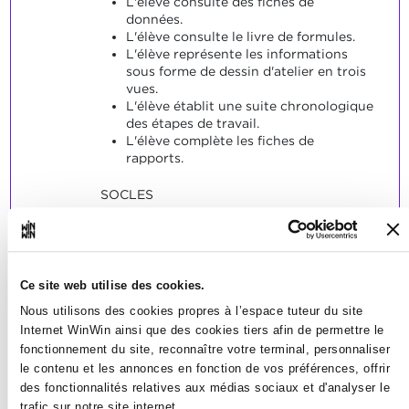
L'élève consulte des fiches de
données.
L'élève consulte le livre de formules.
L'élève représente les informations
sous forme de dessin d'atelier en trois
vues.
L'élève établit une suite chronologique
des étapes de travail.
L'élève complète les fiches de
rapports.
SOCLES
L'élève a convenablement répondu
aux énoncés typiques dans le contexte
des indicateurs.
Ce site web utilise des cookies.
Nous utilisons des cookies propres à l’espace tuteur du site
Internet WinWin ainsi que des cookies tiers afin de permettre le
fonctionnement du site, reconnaître votre terminal, personnaliser
le contenu et les annonces en fonction de vos préférences, offrir
L'élève est capable de
2
des fonctionnalités relatives aux médias sociaux et d'analyser le
fabriquer des pièces détachées
trafic sur notre site internet.