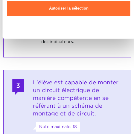
L'élève tient compte des consignes en
Autoriser la sélection
vigueur en matière de sécurité.
SOCLES
Refuser
L'élève a convenablement répondu
aux énoncés typiques dans le contexte
des indicateurs.
L'élève est capable de monter
3
un circuit électrique de
manière compétente en se
référant à un schéma de
montage et de circuit.
Note maximale: 18