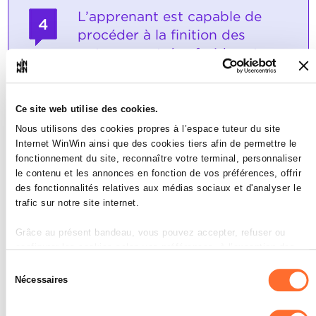
L’apprenant est capable de
4
procéder à la finition des
potages, entrées froides et
chaudes complexes,
d'organiser le dressage et
l'envoi.
Ce site web utilise des cookies.
Nous utilisons des cookies propres à l’espace tuteur du site
Note maximale: 6
Internet WinWin ainsi que des cookies tiers afin de permettre le
fonctionnement du site, reconnaître votre terminal, personnaliser
le contenu et les annonces en fonction de vos préférences, offrir
des fonctionnalités relatives aux médias sociaux et d'analyser le
INDICATEURS
trafic sur notre site internet.
contrôle le goût et la consistance
Grâce au présent bandeau, vous pouvez accepter, refuser ou
rectifie l’assaisonnement
configurer les cookies selon vos préférences, à l’exception des
utilise la vaisselle correcte
avant l’envoi, contrôle la température
cookies strictement nécessaires au fonctionnement du site. Une
Sélection
description des différents cookies est accessible sous l’onglet «
Nécessaires
du
SOCLES
Détails » ci-dessus.
consentement
Les indicateurs doivent être appliqués.