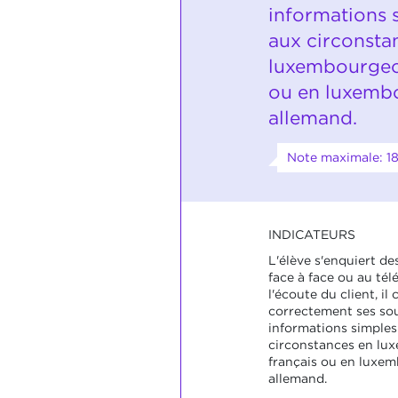
informations 
aux circonsta
luxembourgeoi
ou en luxembo
allemand.
Note maximale: 1
INDICATEURS
L'élève s'enquiert de
face à face ou au tél
l'écoute du client, i
correctement ses sou
informations simples
circonstances en lu
français ou en luxem
allemand.