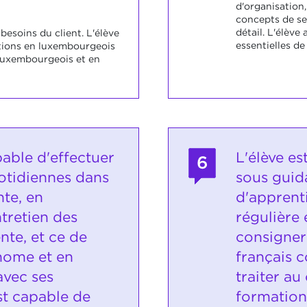
d'organisation
concepts de se
détail. L'élève
 besoins du client. L'élève
essentielles de
tions en luxembourgeois
 luxembourgeois et en
pable d'effectuer
L'élève es
6
otidiennes dans
sous guid
nte, en
d'apprent
ntretien des
régulière e
nte, et ce de
consigner
nome et en
français c
avec ses
traiter au
est capable de
formation