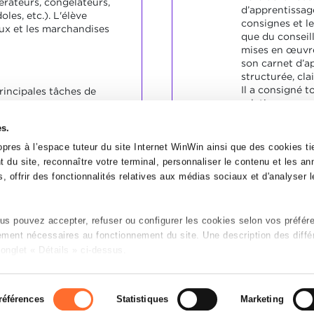
érateurs, congélateurs,
d’apprentissage
oles, etc.). L'élève
consignes et le
ux et les marchandises
que du conseille
mises en œuvre
son carnet d’a
structurée, clai
Il a consigné t
principales tâches de
relatives aux s
 correcte.
étapes de form
hes en concertation avec
es.
Il a rédigé ses
français ou en
s internes.
pres à l’espace tuteur du site Internet WinWin ainsi que des cookies tie
Il a rédigé au 
écaution les matériaux et
 du site, reconnaître votre terminal, personnaliser le contenu et les a
semestre.
, offrir des fonctionnalités relatives aux médias sociaux et d'analyser le
s pouvez accepter, refuser ou configurer les cookies selon vos préfér
tement nécessaires au fonctionnement du site. Une description des diffé
onglet « Détails » ci-dessus.
n sur le site et certaines fonctionnalités (ex : lecture de vidéos, partage
P
es préférences de lecture vidéo, personnalisation de l’affichage du sit
références
Statistiques
Marketing
 de refus de tous les cookies ou des cookies non nécessaires.