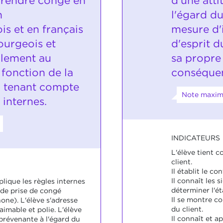
 prendre congé en
d'une att
n
l'égard du 
s et en français
mesure d'i
urgeois et
d'esprit d
alement au
sa propre 
fonction de la
conséque
en tenant compte
Note maxim
internes.
INDICATEURS
L'élève tient c
client.
Il établit le co
Il connaît les 
plique les règles internes
déterminer l'éta
/de prise de congé
Il se montre co
one). L'élève s'adresse
du client.
aimable et polie. L'élève
Il connaît et a
prévenante à l'égard du