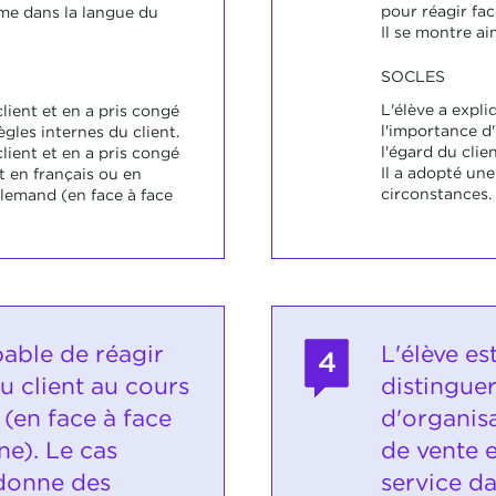
pour réagir fac
rime dans la langue du
Il se montre a
SOCLES
L'élève a expli
 client et en a pris congé
l'importance d
ègles internes du client.
l'égard du clien
 client et en a pris congé
Il a adopté un
 en français ou en
circonstances.
lemand (en face à face
pable de réagir
L'élève es
4
u client au cours
distingue
 (en face à face
d'organis
ne). Le cas
de vente 
 donne des
service d