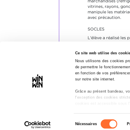
marchandises (réfrig
vitrines, rayons, gond
manipule les matéria
avec précaution.
SOCLES
L'élève a réalisé les 
manière autonome et
Il a effectué les tâc
Ce site web utilise des cooki
ses collègues.
Il a cité les consigne
Nous utilisons des cookies pro
Il a manipulé avec pr
de permettre le fonctionnement
les marchandises.
en fonction de vos préférences
sur notre site internet.
Grâce au présent bandeau, vou
l’exception des cookies stric
cookies est accessible sous l’
Il est précisé que la navigatio
Sélection
réseaux sociaux, sauvegarde d
Nécessaires
P
du
peuvent être affectées en cas