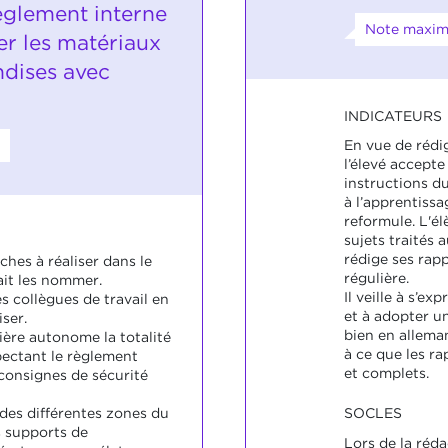
èglement interne
Note maxim
er les matériaux
ndises avec
INDICATEURS
En vue de rédi
l’élevé accepte
instructions du
à l’apprentissa
reformule. L'él
sujets traités 
rédige ses rapp
ches à réaliser dans le
régulière.
sait les nommer.
Il veille à s’e
es collègues de travail en
et à adopter u
ser.
bien en alleman
ière autonome la totalité
à ce que les ra
pectant le règlement
et complets.
 consignes de sécurité
é des différentes zones du
SOCLES
s supports de
Lors de la réd