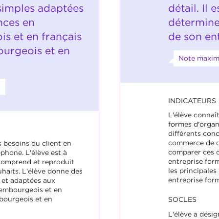
simples adaptées
détail. Il
nces en
déterminer
s et en français
de son ent
urgeois et en
Note maxima
8
INDICATEURS
L'élève connaît
formes d'organ
différents conc
commerce de dé
s besoins du client en
comparer ces d
éphone. L'élève est à
entreprise form
l comprend et reproduit
les principales
haits. L'élève donne des
entreprise form
 et adaptées aux
xembourgeois et en
bourgeois et en
SOCLES
L'élève a désig