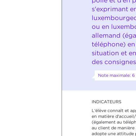
polie et d’en
s'exprimant e
luxembourgeoi
ou en luxembo
allemand (ég
téléphone) en 
situation et 
des consignes 
Note maximale: 6
INDICATEURS
L'élève connaît et ap
en matière d'accueil
(également au téléph
au client de manière 
adopte une attitude 