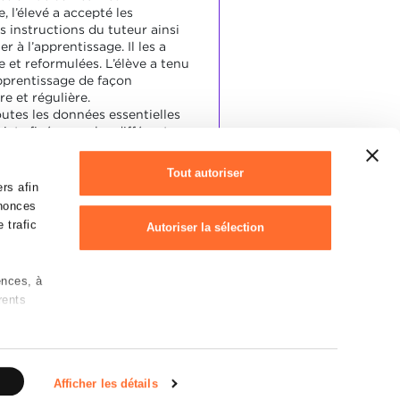
, l’élevé a accepté les
s instructions du tuteur ainsi
r à l’apprentissage. Il les a
 et reformulées. L’élève a tenu
pprentissage de façon
re et régulière.
outes les données essentielles
ujets fixés pour les différentes
ation.
 rapports de façon correcte en
Tout autoriser
 allemand.
rs afin
moins cinq rapports par
nnonces
 trafic
Autoriser la sélection
ences, à
Refuser
rents
Déclaration des cookies
 sur les
rotection des données personnelles
e)
Afficher les détails