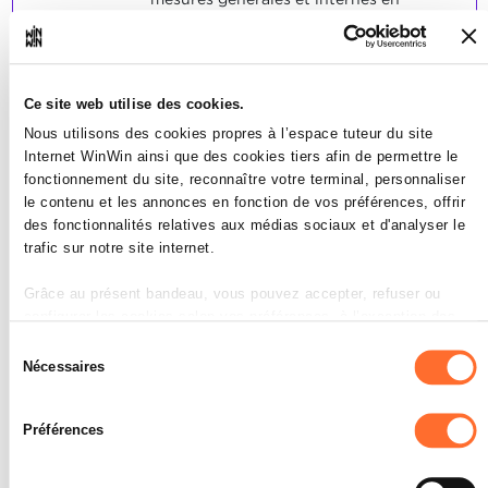
matière de sécurité.
L'apprenti est capable d'évaluer un
poste de travail sélectionné sur le plan
de la sécurité.
L'apprenti est capable d'évaluer un
Ce site web utilise des cookies.
cycle de production sélectionné sur le
Nous utilisons des cookies propres à l’espace tuteur du site
plan de la sécurité.
Internet WinWin ainsi que des cookies tiers afin de permettre le
fonctionnement du site, reconnaître votre terminal, personnaliser
SOCLES
le contenu et les annonces en fonction de vos préférences, offrir
60% des descriptions étaient
des fonctionnalités relatives aux médias sociaux et d'analyser le
correctes.
trafic sur notre site internet.
L'évaluation était correcte à 60%.
Grâce au présent bandeau, vous pouvez accepter, refuser ou
configurer les cookies selon vos préférences, à l’exception des
cookies strictement nécessaires au fonctionnement du site. Une
Sélection
description des différents cookies est accessible sous l’onglet «
Nécessaires
du
Détails » ci-dessus.
consentement
L'apprenti est capable de
3
Préférences
Il est précisé que la navigation sur le site et certaines
définir les consignes de
fonctionnalités (ex : lecture de vidéos, partage sur les réseaux
sécurité d'une manière claire et
sociaux, sauvegarde des préférences de lecture vidéo,