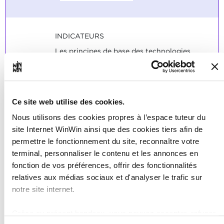
INDICATEURS
Les principes de base des technologies
d'information et de communication sur
l'utilisation de l'ordinateur et la gestion
des fichiers sont connus et appliqués
(Windows).
Ce site web utilise des cookies.
SOCLES
Nous utilisons des cookies propres à l’espace tuteur du
Les modules sont réussis si les standards
site Internet WinWin ainsi que des cookies tiers afin de
minimums requis par les tests ICDL sont
permettre le fonctionnement du site, reconnaître votre
atteints.
terminal, personnaliser le contenu et les annonces en
fonction de vos préférences, offrir des fonctionnalités
relatives aux médias sociaux et d'analyser le trafic sur
notre site internet.
L'élève est capable de se
2
Grâce au présent bandeau, vous pouvez accepter, refuser
préparer en vue de l'obtention