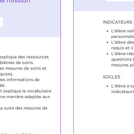
e mission
INDICATEURS
L'élève ve
personnell
L'élève dé
requis et i
L'élève ré
 explique des ressources
questions 
oblèmes de soins.
mesures pla
 les mesures de soins et
quises.
SOCLES
les informations de
ée.
L'élève a s
t explique le vocabulaire
indicateurs
une manière adaptée aux
la suite des mesures de