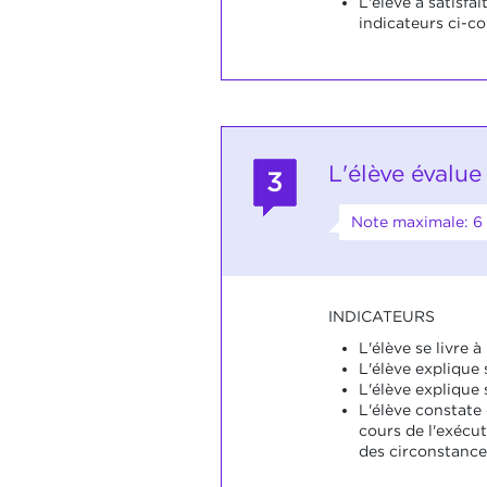
L'élève a satisfai
indicateurs ci-co
L'élève évalue
3
Note maximale: 6
INDICATEURS
L'élève se livre 
L'élève explique
L'élève explique 
L'élève constate 
cours de l'exécut
des circonstance