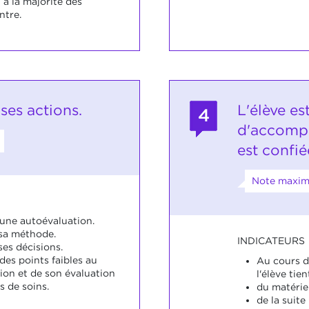
t à la majorité des
ntre.
 ses actions.
L'élève es
4
d'accompli
est confié
Note maxim
à une autoévaluation.
 sa méthode.
INDICATEURS
ses décisions.
des points faibles au
Au cours d
ion et de son évaluation
l'élève tie
s de soins.
du matériel
de la suite