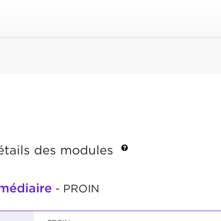
étails des modules
rmédiaire
- PROIN