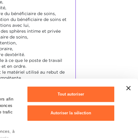
e,
ité,
e du bénéficiaire de soins,
lation du bénéficiaire de soins et
tions avec lui,
 des sphères intime et privée
aire de soins,
tention,
oraire,
e dextérité.
lle à ce que le poste de travail
 et en ordre.
 le matériel utilisé au rebut de
ompétente.
Tout autoriser
atisfait à la majorité des
rs afin
 ci-contre.
nnonces
 trafic
Autoriser la sélection
ences, à
Refuser