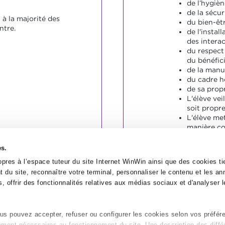
de l’hygièn
de la sécur
t à la majorité des
du bien-êtr
ntre.
de l'instal
des interac
du respect
du bénéfici
de la manu
du cadre h
de sa propr
L'élève vei
soit propre
L'élève met
manière c
SOCLES
es.
L'élève a s
pres à l’espace tuteur du site Internet WinWin ainsi que des cookies tie
indicateurs
 du site, reconnaître votre terminal, personnaliser le contenu et les a
, offrir des fonctionnalités relatives aux médias sociaux et d'analyser le
s pouvez accepter, refuser ou configurer les cookies selon vos préfér