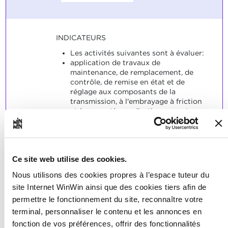
INDICATEURS
Les activités suivantes sont à évaluer:
application de travaux de
maintenance, de remplacement, de
contrôle, de remise en état et de
réglage aux composants de la
transmission, à l'embrayage à friction
et à ses systèmes d'actionnement,
exécution et évaluation de contrôles
du fonctionnement.
L'apprenti respecte les consignes en
matière de prévention des accidents et
Ce site web utilise des cookies.
des dégradations.
Nous utilisons des cookies propres à l’espace tuteur du
SOCLES
site Internet WinWin ainsi que des cookies tiers afin de
L'acquisition de la compétence
permettre le fonctionnement du site, reconnaître votre
respective implique l'accomplissement
terminal, personnaliser le contenu et les annonces en
de 50% des indicateurs
correspondants.
fonction de vos préférences, offrir des fonctionnalités