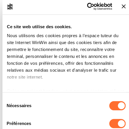
L'apprenti connaît les règles
Ce site web utilise des cookies.
5
de sécurité internes en vigueur
Nous utilisons des cookies propres à l’espace tuteur du
et il les applique.
site Internet WinWin ainsi que des cookies tiers afin de
permettre le fonctionnement du site, reconnaître votre
Note maximale: 6
terminal, personnaliser le contenu et les annonces en
fonction de vos préférences, offrir des fonctionnalités
relatives aux médias sociaux et d'analyser le trafic sur
notre site internet.
INDICATEURS
L'apprenti suit les instructions de
Grâce au présent bandeau, vous pouvez accepter, refuser
sécurité avec le calme et les
ou configurer les cookies selon vos préférences, à
précautions de rigueur en cas d'alerte
Sélection
ou d'urgence.
l’exception des cookies strictement nécessaires au
Nécessaires
du
L'apprenti est capable de décrire
fonctionnement du site. Une description des différents
consentement
correctement les issues de secours
cookies est accessible sous l’onglet « Détails » ci-dessus.
ainsi que le point de rassemblement.
Préférences
L'apprenti identifie correctement les