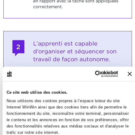
en rapport avec la tâche sont appliquées
correctement.
L’apprenti est capable
2
d’organiser et séquencer son
travail de façon autonome.
Note maximale: 12
Ce site web utilise des cookies.
INDICATEURS
Nous utilisons des cookies propres à l’espace tuteur du site
Internet WinWin ainsi que des cookies tiers afin de permettre le
L'apprenti est capable de • séquencer son
travail • se procurer les informations
fonctionnement du site, reconnaître votre terminal, personnaliser
nécessaires à l'accomplissement de sa
le contenu et les annonces en fonction de vos préférences, offrir
tâche • estimer le temps de travail
des fonctionnalités relatives aux médias sociaux et d'analyser le
nécessaire
trafic sur notre site internet.