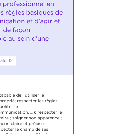
 professionnel en
les règles basiques de
ication et d’agir et
r de façon
le au sein d’une
le: 12
apable de : utiliser le
roprié; respecter les règles
politesse
ommunication, …); respecter le
aire ; soigner son apparence ;
açon claire et précise;
especter le champ de ses