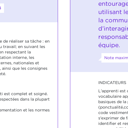
entourage
4
utilisant 
la commun
d’interagi
responsab
e de réaliser sa tâche : en
équipe.
u travail; en suivant les
en respectant la
ation interne, les
Note maxima
ernes, nationales et
, ainsi que les consignes
eté.
INDICATEURS
L'apprenti est c
nti est complet et soigné.
vocabulaire app
espectées dans la plupart
basiques de la 
(ponctualité,c
glementation et les normes
code vestiment
s'exprimer de f
identifier et r