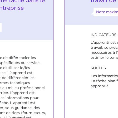
une tâche dans le
travail d
ntreprise
Note maxima
INDICATEURS
L'apprenti est
travail; se pro
nécessaires à 
estimer le temp
e de différencier les
pécifiques du service.
 d'utiliser le/les
SOCLES
rise. L'apprenti est
Les information
 de différencier les
La tâche planif
termes techniques
approprié.
s au milieu professionnel
rice. L’apprenti est
 les informations pour
âche. L'apprenti est
er, sous guidance, des
t de tiers (fournisseurs,
...) L'apprenti est