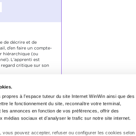
e de décrire et de
il, d’en faire un compte-
r hiérarchique (ou
el). L'apprenti est
 regard critique sur son
okies.
soignée et lisible.
 propres à l’espace tuteur du site Internet WinWin ainsi que des
if, compréhensible et
ttre le fonctionnement du site, reconnaître votre terminal,
ions essentielles.
rofessionnel, les erreurs
t les annonces en fonction de vos préférences, offrir des
tatées.
x médias sociaux et d'analyser le trafic sur notre site internet.
 vous pouvez accepter, refuser ou configurer les cookies selon