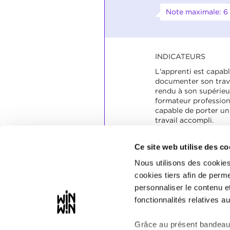
Note maximale: 6
INDICATEURS
L'apprenti est capabl
documenter son trava
rendu à son supérieu
formateur professionn
capable de porter un
travail accompli.
SOCLES
Ce site web utilise des co
La documentation est 
Nous utilisons des cookies
Le rapport est object
cookies tiers afin de perme
contient les informat
Lors d’un entretien p
personnaliser le contenu e
frappantes sont cons
fonctionnalités relatives au
Grâce au présent bandeau,