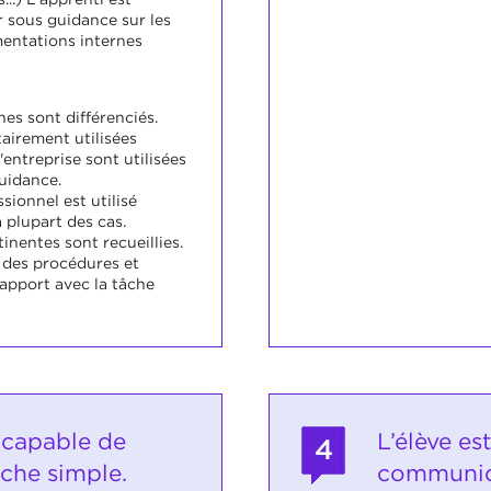
r sous guidance sur les
entations internes
es sont différenciés.
airement utilisées
'entreprise sont utilisées
uidance.
sionnel est utilisé
 plupart des cas.
inentes sont recueillies.
s des procédures et
apport avec la tâche
 capable de
L’élève es
4
âche simple.
communiq