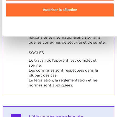
cookies
et notre
Politique de confidentialité.
INDICATEURS
Autoriser la sélection
L’apprenti est capable de réaliser sa tâche
• en veillant à la qualité du travail • en
suivant les instructions reçues • en
Refuser
respectant la législation, règlementation
interne, les normes de qualité internes,
nationales et internationales (ISO), ainsi
que les consignes de sécurité et de sureté.
SOCLES
Le travail de l’apprenti est complet et
soigné.
Les consignes sont respectées dans la
plupart des cas.
La législation, la règlementation et les
normes sont appliquées.