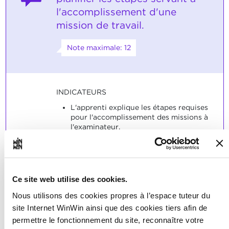
l'accomplissement d'une
mission de travail.
Note maximale: 12
INDICATEURS
L'apprenti explique les étapes requises
pour l'accomplissement des missions à
l'examinateur.
L'apprenti note les matériaux, les
instruments, les machines, les outils,
les accessoires, etc., requis par écrit et
il les réunit.
Ce site web utilise des cookies.
SOCLES
Nous utilisons des cookies propres à l’espace tuteur du
La planification était convenable et
site Internet WinWin ainsi que des cookies tiers afin de
complète.
permettre le fonctionnement du site, reconnaître votre
Les listes de matériel et d'outillage