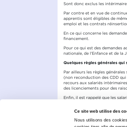
Sont donc exclus les intérimaire
Par contre et en vue de continue
apprentis sont éligibles de mêm
emploi et les contrats réinsertio
En ce qui concerne les demandes 
financement.
Pour ce qui est des demandes adr
nationale, de l’Enfance et de la
Quelques règles générales qui 
Par ailleurs les règles générales
(non reconduction des CDD qui 
recours aux salariés intérimaire
des licenciements pour des rais
Enfin, il est rappelé que les sal
chômage partiel pendant cette 
Ce site web utilise des co
Communiqué par: ministère de l’É
Nous utilisons des cookies
Fichier joint
cookies tiers afin de perme