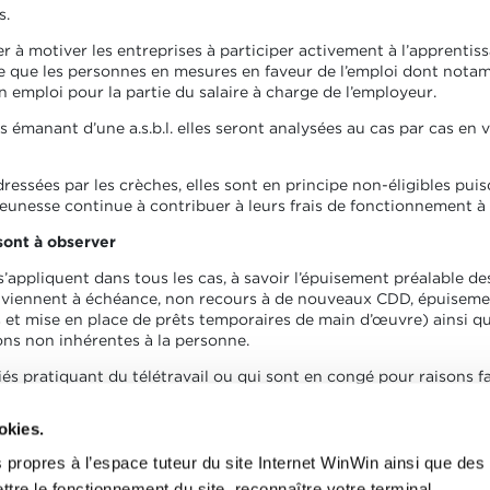
s.
r à motiver les entreprises à participer activement à l’apprentiss
e que les personnes en mesures en faveur de l’emploi dont notamm
n emploi pour la partie du salaire à charge de l’employeur.
émanant d’une a.s.b.l. elles seront analysées au cas par cas en v
essées par les crèches, elles sont en principe non-éligibles puis
 Jeunesse continue à contribuer à leurs frais de fonctionnement à
sont à observer
 s’appliquent dans tous les cas, à savoir l’épuisement préalable d
viennent à échéance, non recours à de nouveaux CDD, épuiseme
s et mise en place de prêts temporaires de main d’œuvre) ainsi qu
ons non inhérentes à la personne.
ariés pratiquant du télétravail ou qui sont en congé pour raisons fa
période déterminée.
okies.
conomie / ministère du Travail, de l’Emploi et de l’Économie soci
 propres à l’espace tuteur du site Internet WinWin ainsi que des
ttre le fonctionnement du site, reconnaître votre terminal,