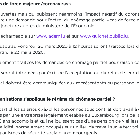
s de force majeure/coronavirus»
uvertes mais qui subissent néanmoins l’impact négatif du coronav
re une demande pour l’octroi du chômage partiel «cas de force 
joncture auprès du ministère de l’Économie.
éléchargeable sur
www.adem.lu
et sur
www.guichet.public.lu
.
usqu’au vendredi 20 mars 2020 à 12 heures seront traitées lors d
tin, le 23 mars 2020.
alement traitées les demandes de chômage partiel pour raison con
s seront informées par écrit de l’acceptation ou du refus de leur
l doivent être communiquées aux représentants du personnel et,
.
ganisations s’applique le régime du chômage partiel ?
rtiel les salariés c.-à.-d. les personnes sous contrat de travail 
 par une entreprise légalement établie au Luxembourg lors de 
 ans accomplis et qui ne jouissent pas d’une pension de vieilless
alidité, normalement occupés sur un lieu de travail sur le territ
rganismes de sécurité sociale luxembourgeois.