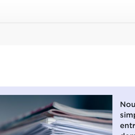
Nou
sim
ent