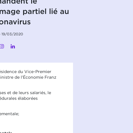
andent le
mage partiel lié au
onavirus
le 19/03/2020
résidence du Vice-Premier
ministre de l’Économie Franz
s et de leurs salariés, le
édurales élaborées
ementale;