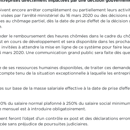
entreprises directement impactées par une décision gouvernem
ivent encore arrêter complètement ou partiellement leurs activit
sées par l’arrêté ministériel du 16 mars 2020 ou des décisions s
es au chômage partiel, dès la date de prise d’effet de la décision
.
der le remboursement des heures chômées dans le cadre du chô
 en cours de développement et sera disponible dans les prochain
 invitées à attendre la mise en ligne de ce système pour faire 
16 mars 2020. Une communication grand public sera faite dès que 
ite de ses ressources humaines disponibles, de traiter ces deman
 compte tenu de la situation exceptionnelle à laquelle les entrepr
sur base de la masse salariale effective à la date de prise d’effe
% du salaire normal plafonné à 250% du salaire social minimum po
e mensuel est à introduire obligatoirement.
nt feront l’objet d’un contrôle ex post et des déclarations err
cée sans préjudice de poursuites judiciaires.