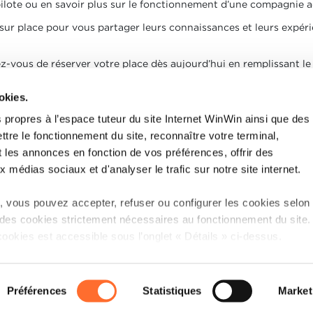
ilote ou en savoir plus sur le fonctionnement d’une compagnie aé
 sur place pour vous partager leurs connaissances et leurs expéri
ez-vous de réserver votre place dès aujourd’hui en remplissant l
cargolux.com
.
okies.
yage dans l’industrie aérienne !
 propres à l’espace tuteur du site Internet WinWin ainsi que des
ttre le fonctionnement du site, reconnaître votre terminal,
t les annonces en fonction de vos préférences, offrir des
x médias sociaux et d'analyser le trafic sur notre site internet.
 vous pouvez accepter, refuser ou configurer les cookies selon
 des cookies strictement nécessaires au fonctionnement du site
cookies est accessible sous l’onglet « Détails » ci-dessus.
tion sur le site et certaines fonctionnalités (ex : lecture de vidéo
P
ciaux, sauvegarde des préférences de lecture vidéo, personnali
Préférences
Statistiques
Market
uvent être affectées en cas de refus de tous les cookies ou des c