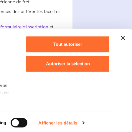
rienne de fret.
ences des différentes facettes
e
formulaire d’inscription
et
Tout autoriser
Autoriser la sélection
Refuser
 vos
. Une
Déclaration des cookies
s,
rotection des données personnelles
sation
ing
Afficher les détails
ookies