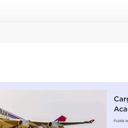
Car
Ac
Publié 