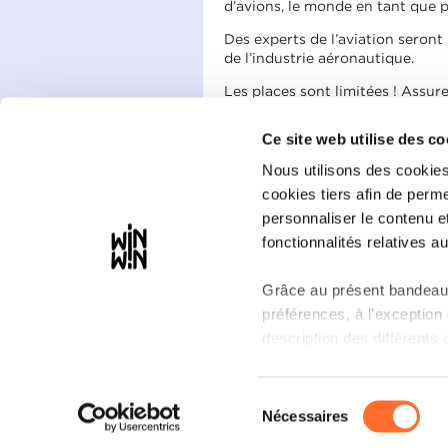
d’avions, le monde en tant que p
Des experts de l’aviation seront
de l’industrie aéronautique.
Les places sont limitées ! Assur
l’envoyant à
technicaltraining@
Ce site web utilise des co
Embarquons ensemble pour ce vo
Nous utilisons des cookies
Fichier joint
cookies tiers afin de perme
Cargolux Summer Academy
personnaliser le contenu e
fonctionnalités relatives au
Grâce au présent bandeau,
préférences, à l’exception
description des différents 
Il est précisé que la naviga
Sélection
partage sur les réseaux so
Nécessaires
du
de l’affichage du site) pe