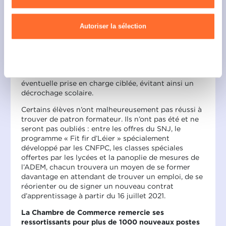
personnelles, vous pouvez consulter notre
Charte d’usage des
patron de suivre les cours au lycée tout en étant
cookies
et notre
Politique de confidentialité.
accompagnés dans leurs démarches par les équipes
Autoriser la sélection
socio-éducatives des CNFPC d’Ettelbruck et d’Esch-
sur-Alzette.
Avec le Service national de la jeunesse (SNJ), le
Refuser
Service de la formation professionnelle a suivi de
près le parcours de chaque jeune afin d’assurer une
éventuelle prise en charge ciblée, évitant ainsi un
décrochage scolaire.
Certains élèves n’ont malheureusement pas réussi à
trouver de patron formateur. Ils n’ont pas été et ne
seront pas oubliés : entre les offres du SNJ, le
programme « Fit fir d’Léier » spécialement
développé par les CNFPC, les classes spéciales
offertes par les lycées et la panoplie de mesures de
l’ADEM, chacun trouvera un moyen de se former
davantage en attendant de trouver un emploi, de se
réorienter ou de signer un nouveau contrat
d’apprentissage à partir du 16 juillet 2021.
La Chambre de Commerce remercie ses
ressortissants pour plus de 1000 nouveaux postes