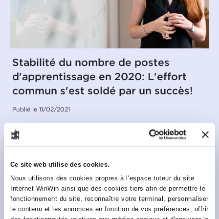
Stabilité du nombre de postes
d'apprentissage en 2020: L'effort
commun s'est soldé par un succès!
Publié le 11/02/2021
Nombreuses sont les entreprises qui, malgré la crise
Ce site web utilise des cookies.
sanitaire et ses effets, ont choisi d’accueillir des
apprentis, assurant ainsi l’avenir professionnel de
Nous utilisons des cookies propres à l’espace tuteur du site
ces jeunes tout en formant une main-d’œuvre
Internet WinWin ainsi que des cookies tiers afin de permettre le
qualifiée pour demain. Ces entreprises ont réuni
fonctionnement du site, reconnaître votre terminal, personnaliser
leurs forces, comme l’ont aussi fait les lycées, les
le contenu et les annonces en fonction de vos préférences, offrir
administrations et les services des ministères et les