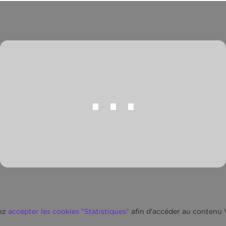
⋯
lez
accepter les cookies "Statistiques"
afin d'accéder au contenu 