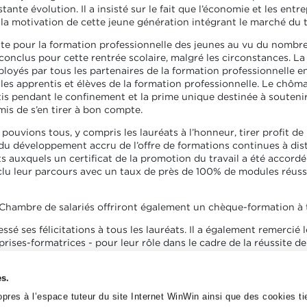
ante évolution. Il a insisté sur le fait que l’économie et les ent
a motivation de cette jeune génération intégrant le marché du tr
te pour la formation professionnelle des jeunes au vu du nombr
conclus pour cette rentrée scolaire, malgré les circonstances. L
éployés par tous les partenaires de la formation professionnelle 
les apprentis et élèves de la formation professionnelle. Le chôm
s pendant le confinement et la prime unique destinée à soutenir
s de s’en tirer à bon compte.
us pouvions tous, y compris les lauréats à l’honneur, tirer profit d
t du développement accru de l’offre de formations continues à di
ats auxquels un certificat de la promotion du travail a été accordé.
lu leur parcours avec un taux de près de 100% de modules réussi
ambre de salariés offriront également un chèque-formation à to
ssé ses félicitations à tous les lauréats. Il a également remercié
prises-formatrices - pour leur rôle dans le cadre de la réussite d
 félicité les 41 lauréats de la Promotion du Travail ayant excellé
es.
ls. Le ministre a salué les très bons résultats de cette promotio
pres à l’espace tuteur du site Internet WinWin ainsi que des cookies tie
 le chômage des jeunes.