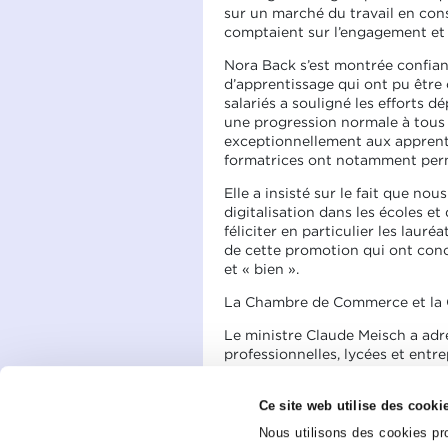
sur un marché du travail en const
comptaient sur l’engagement et l
Nora Back s’est montrée confian
d’apprentissage qui ont pu être 
salariés a souligné les efforts d
une progression normale à tous 
exceptionnellement aux apprenti
formatrices ont notamment permi
Elle a insisté sur le fait que no
digitalisation dans les écoles e
féliciter en particulier les lauré
de cette promotion qui ont conc
et « bien ».
La Chambre de Commerce et la Ch
Le ministre Claude Meisch a adre
professionnelles, lycées et entre
professionnelle.
Monsieur le ministre Dan Kersch a
Ce site web utilise des cooki
obtenu des résultats exceptionne
Nous utilisons des cookies pro
restait la meilleure arme contre