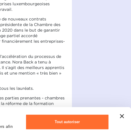
reprises luxembourgeoises
avail.
e de nouveaux contrats
a présidente de la Chambre des
en 2020 dans le but de garantir
age partiel accordé
 financièrement les entreprises-
e l’accélération du processus de
stance. Nora Back a tenu à
 Il s’agit des meilleurs apprentis
s et une mention « très bien »
us les lauréats.
 les parties prenantes - chambres
e la réforme de la formation
 lors de leur formation et
Tout autoriser
n et précisé que la formation
rs afin