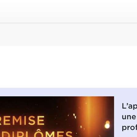
L’a
une
pro