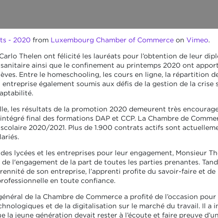
ts - 2020
from
Luxembourg Chamber of Commerce
on
Vimeo
.
arlo Thelen ont félicité les lauréats pour l’obtention de leur di
rise sanitaire ainsi que le confinement au printemps 2020 ont app
ves. Entre le homeschooling, les cours en ligne, la répartition d
entreprise également soumis aux défis de la gestion de la crise s
aptabilité.
elle, les résultats de la promotion 2020 demeurent très encoura
 intégré final des formations DAP et CCP. La Chambre de Commerc
scolaire 2020/2021. Plus de 1.900 contrats actifs sont actuelle
ariés.
 des lycées et les entreprises pour leur engagement, Monsieur Th
de l'engagement de la part de toutes les parties prenantes. Tan
rennité de son entreprise, l’apprenti profite du savoir-faire et d
professionnelle en toute confiance.
général de la Chambre de Commerce a profité de l’occasion pour m
nologiques et de la digitalisation sur le marché du travail. Il a i
ue la jeune génération devait rester à l’écoute et faire preuve d’