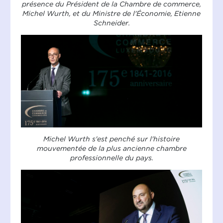
présence du Président de la Chambre de commerce,
Michel Wurth, et du Ministre de l'Économie, Etienne
Schneider.
Michel Wurth s'est penché sur l'histoire
mouvementée de la plus ancienne chambre
professionnelle du pays.