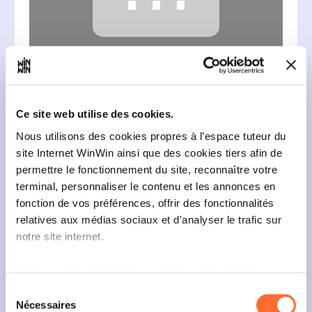
⋯
Veuillez
accepter les cookies "Statistiques"
afin d'accéder au contenu Vimeo.
De Schlëssel - ShortFilm
from
Luxembourg
Ce site web utilise des cookies.
Chamber of Commerce
on
Vimeo
.
Nous utilisons des cookies propres à l’espace tuteur du
Après ces émotions, le cocktail fut d’un grand
site Internet WinWin ainsi que des cookies tiers afin de
réconfort pour tout le monde. Il s’est d’ailleurs
permettre le fonctionnement du site, reconnaître votre
poursuivi tard dans la nuit. Rendez-vous est d'ores
et déjà donné en 2041 pour le 200e anniversaire!
terminal, personnaliser le contenu et les annonces en
fonction de vos préférences, offrir des fonctionnalités
relatives aux médias sociaux et d'analyser le trafic sur
notre site internet.
Grâce au présent bandeau, vous pouvez accepter,
refuser ou configurer les cookies selon vos préférences,
Sélection
à l’exception des cookies strictement nécessaires au
Nécessaires
du