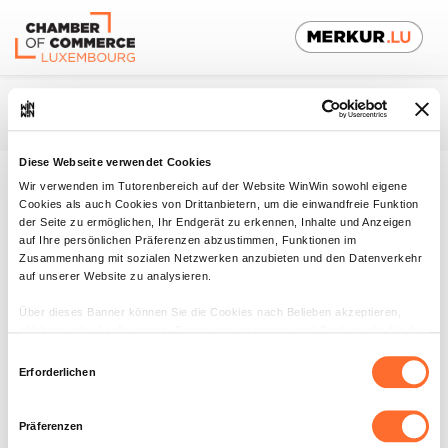
Diese Webseite verwendet Cookies
De
Wir verwenden im Tutorenbereich auf der Website WinWin sowohl eigene
Cookies als auch Cookies von Drittanbietern, um die einwandfreie Funktion
der Seite zu ermöglichen, Ihr Endgerät zu erkennen, Inhalte und Anzeigen
Die Lehre:
auf Ihre persönlichen Präferenzen abzustimmen, Funktionen im
Zusammenhang mit sozialen Netzwerken anzubieten und den Datenverkehr
Gemeinsam
auf unserer Website zu analysieren.
zum Erfolg!
Über dieses Banner können Sie die Cookies nach Belieben akzeptieren,
ablehnen oder konfigurieren. Davon ausgenommen sind Cookies, die für die
Funktion der Website unbedingt erforderlich sind. Eine Beschreibung der
Einwilligungsauswahl
Ausbilden
verschiedenen Cookies finden sie oben unter „Details“.
Erforderlichen
Meine
Tutor
Wir weisen darauf hin, dass die Navigation auf der Website und bestimmte
Ausbildung
Ausbildungsbetrieb
Funktionen (z. B. Abspielen von Videos, Teilen von Inhalten in sozialen
Präferenzen
Auszubildender
Netzwerken, Speichern von bevorzugten Einstellungen für das Abspielen von
zukünftiger