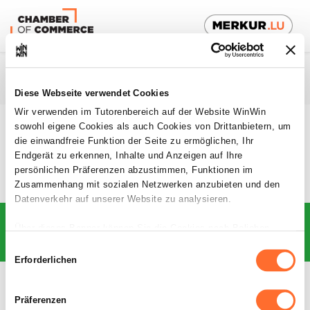
Diese Webseite verwendet Cookies
Wir verwenden im Tutorenbereich auf der Website WinWin
sowohl eigene Cookies als auch Cookies von Drittanbietern, um
De
die einwandfreie Funktion der Seite zu ermöglichen, Ihr
Endgerät zu erkennen, Inhalte und Anzeigen auf Ihre
persönlichen Präferenzen abzustimmen, Funktionen im
Zusammenhang mit sozialen Netzwerken anzubieten und den
Datenverkehr auf unserer Website zu analysieren.
Über dieses Banner können Sie die Cookies nach Belieben
TalentCheck
akzeptieren, ablehnen oder konfigurieren. Davon ausgenommen
Einwilligungsauswahl
sind Cookies, die für die Funktion der Website unbedingt
Erforderlichen
erforderlich sind. Eine Beschreibung der verschiedenen Cookies
Termine
finden sie oben unter „Details“.
Präferenzen
Melde dich zu einem hier unten verfügbarem Termin an um