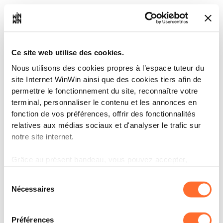
Ce site web utilise des cookies.
Nous utilisons des cookies propres à l’espace tuteur du
site Internet WinWin ainsi que des cookies tiers afin de
permettre le fonctionnement du site, reconnaître votre
terminal, personnaliser le contenu et les annonces en
fonction de vos préférences, offrir des fonctionnalités
relatives aux médias sociaux et d'analyser le trafic sur
notre site internet.
Grâce au présent bandeau, vous pouvez accepter,
refuser ou configurer les cookies selon vos préférences,
Sélection
à l’exception des cookies strictement nécessaires au
Nécessaires
du
fonctionnement du site. Une description des différents
consentement
cookies est accessible sous l’onglet « Détails » ci-
dessus.
Préférences